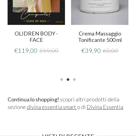
o
OLIDREN BODY -
Crema Massaggio
FACE
Tonificante 500 ml
€
119,00
159,00
€
39,90
60,00
Continua lo shopping!
scopri altri prodotti della
sezione
divina essentia smart
o di
Divina Essentia