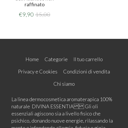
raffinato
€
9,90
15,00
Home
Categorie
Il tuo carrello
Privacy e Cookies
Condizioni di vendita
Chi siamo
La linea dermocosmetica aromaterapica 100%
naturale DIVINA ESSENTIA Gli oli
essenziali agiscono sia a livello fisico che
psichico, donando nuove energie, rilassando la
mente e infondendo allegria, fiducia e gioia.