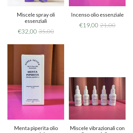
Miscele spray oli
Incenso olio essenziale
essenziali
€
19,00
21,00
€
32,00
35,00
Menta piperita olio
Miscele vibrazionali con