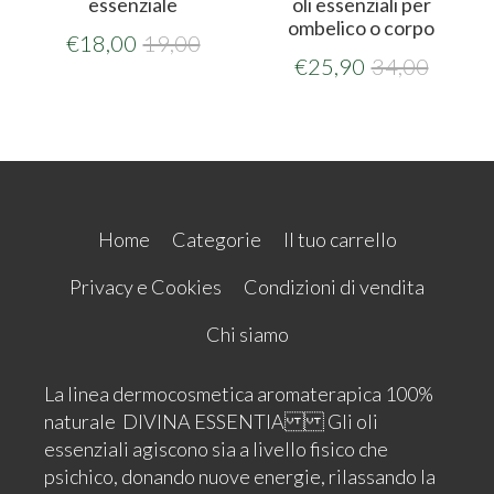
essenziale
oli essenziali per
ombelico o corpo
€
18,00
19,00
€
25,90
34,00
Home
Categorie
Il tuo carrello
Privacy e Cookies
Condizioni di vendita
Chi siamo
La linea dermocosmetica aromaterapica 100%
naturale DIVINA ESSENTIA Gli oli
essenziali agiscono sia a livello fisico che
psichico, donando nuove energie, rilassando la