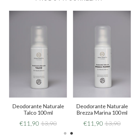
y
Deodorante Naturale
Deodorante Naturale
Talco 100 ml
Brezza Marina 100 ml
€
11,90
13,90
€
11,90
13,90