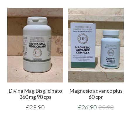
Divina Mag Bisglicinato
Magnesio advance plus
360 mg 90 cps
60 cpr
€
29,90
€
26,90
29,90