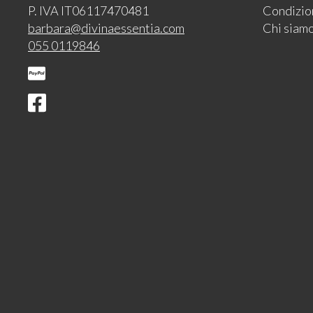
P. IVA IT06117470481
Condizion
barbara@divinaessentia.com
Chi siam
055 0119846