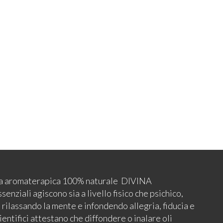
ca aromaterapica 100% naturale DIVINA
iali agiscono sia a livello fisico che psichico,
ilassando la mente e infondendo allegria, fiducia e
ientifici attestano che diffondere o inalare oli