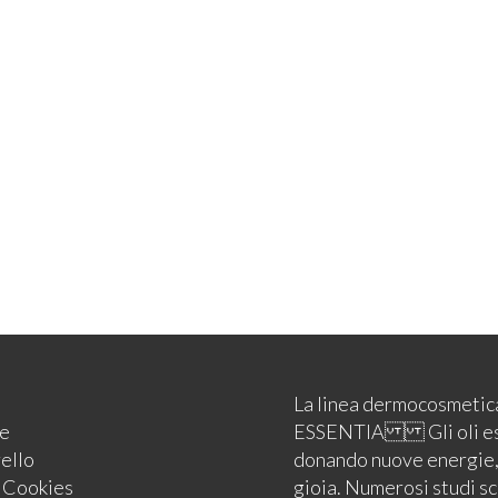
La linea dermocosmeti
e
ESSENTIA Gli oli essenz
rello
donando nuove energie, r
e Cookies
gioia. Numerosi studi sc