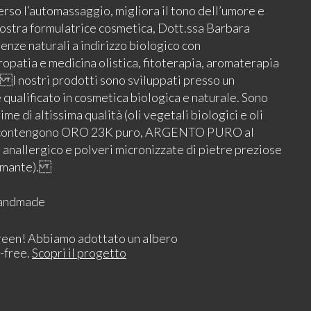
erso l’automassaggio, migliora il tono dell’umore e
tra formulatrice cosmetica, Dott.ssa Barbara
ienze naturali a indirizzo biologico con
ropatia e medicina olistica, fitoterapia, aromaterapia
I nostri prodotti sono sviluppati presso un
e qualificato in cosmetica biologica e naturale. Sono
me di altissima qualità (oli vegetali biologici e oli
) e contengono ORO 23K puro, ARGENTO PURO al
nallergico e polveri micronizzate di pietre preziose
iamante).
Handmade
reen! Abbiamo adottato un albero
-free.
Scopri il progetto