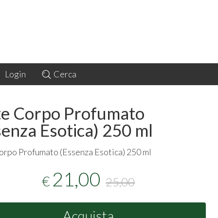
Login
Cerca
te Corpo Profumato
senza Esotica) 250 ml
orpo Profumato (Essenza Esotica) 250 ml
21,00
€
25,00
Acquista