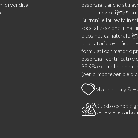
i di vendita
essenziali, anche attrav
o
delle emozioni. La nos
Burroni, è laureata in sc
specializzazione in natu
e cosmetica naturale. 
laboratorio certificato 
formulati con materie pri
essenziali certificati
99,9% e completamente a
(perla, madreperla e d
Made in Italy & 
Questo eshop è g
per essere carbon