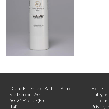
Divina Essentia di Barbara Burroni
Home
Via Marconi 96 r
Categori
50131 Firenze (FI)
Il tuo car
Italia
Privacy 