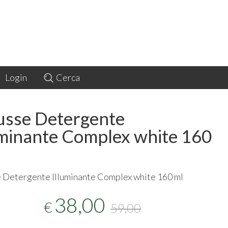
Login
Cerca
sse Detergente
uminante Complex white 160
Detergente Illuminante Complex white 160 ml
38,00
€
59,00