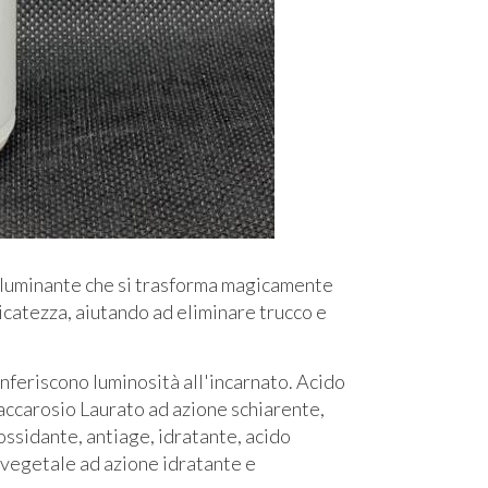
illuminante che si trasforma magicamente
catezza, aiutando ad eliminare trucco e
onferiscono luminosità all'incarnato. Acido
accarosio Laurato ad azione schiarente,
ossidante, antiage, idratante, acido
a vegetale ad azione idratante e