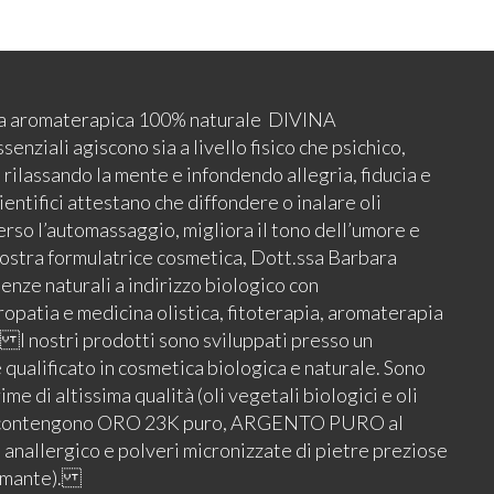
ca aromaterapica 100% naturale DIVINA
iali agiscono sia a livello fisico che psichico,
ilassando la mente e infondendo allegria, fiducia e
ientifici attestano che diffondere o inalare oli
erso l’automassaggio, migliora il tono dell’umore e
tra formulatrice cosmetica, Dott.ssa Barbara
ienze naturali a indirizzo biologico con
ropatia e medicina olistica, fitoterapia, aromaterapia
I nostri prodotti sono sviluppati presso un
e qualificato in cosmetica biologica e naturale. Sono
me di altissima qualità (oli vegetali biologici e oli
) e contengono ORO 23K puro, ARGENTO PURO al
nallergico e polveri micronizzate di pietre preziose
iamante).