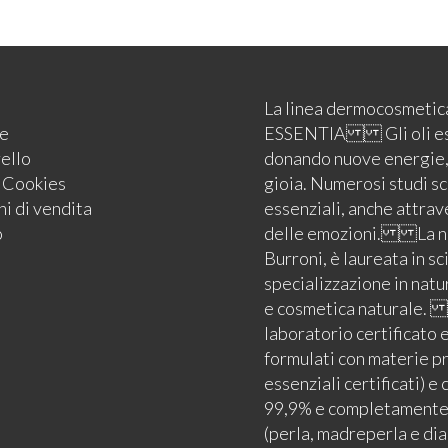
La linea dermocosmeti
e
ESSENTIA Gli oli essenz
rello
donando nuove energie, r
e Cookies
gioia. Numerosi studi sc
i di vendita
essenziali, anche attrav
o
delle emozioni. La nos
Burroni, è laureata in sc
specializzazione in natu
e cosmetica naturale. 
laboratorio certificato 
formulati con materie pri
essenziali certificati
99,9% e completamente a
(perla, madreperla e d