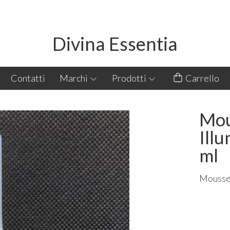
Divina Essentia
Contatti
Marchi
Prodotti
Carrello
Mou
Ill
ml
Mousse 