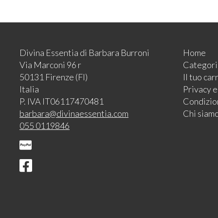
Divina Essentia di Barbara Burroni
Home
Via Marconi 96 r
Categori
50131 Firenze (FI)
Il tuo car
Italia
Privacy 
P. IVA IT06117470481
Condizion
barbara@divinaessentia.com
Chi siam
055 0119846