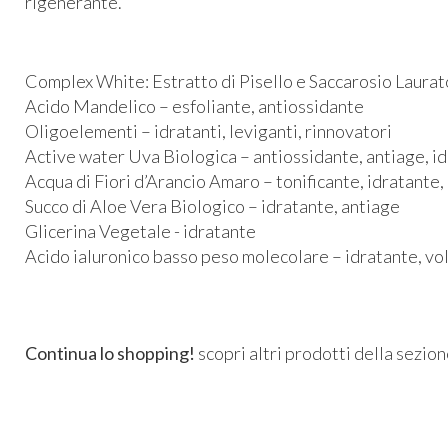
rigenerante.
Complex White: Estratto di Pisello e Saccarosio Laurat
Acido Mandelico – esfoliante, antiossidante
Oligoelementi – idratanti, leviganti, rinnovatori
Active water Uva Biologica – antiossidante, antiage, i
Acqua di Fiori d’Arancio Amaro – tonificante, idratante
Succo di Aloe Vera Biologico – idratante, antiage
Glicerina Vegetale - idratante
Acido ialuronico basso peso molecolare – idratante, v
Continua lo shopping!
scopri altri prodotti della sezio