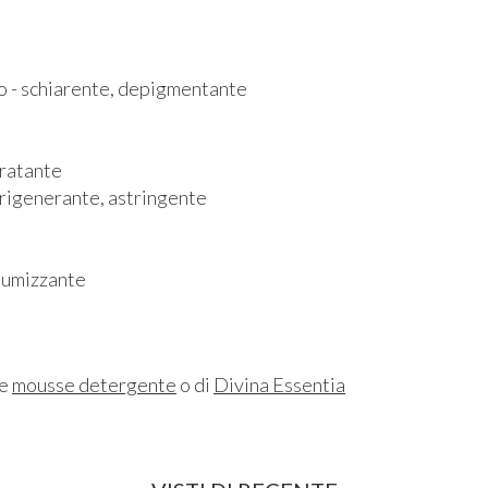
o - schiarente, depigmentante
dratante
, rigenerante, astringente
olumizzante
ne
mousse detergente
o di
Divina Essentia