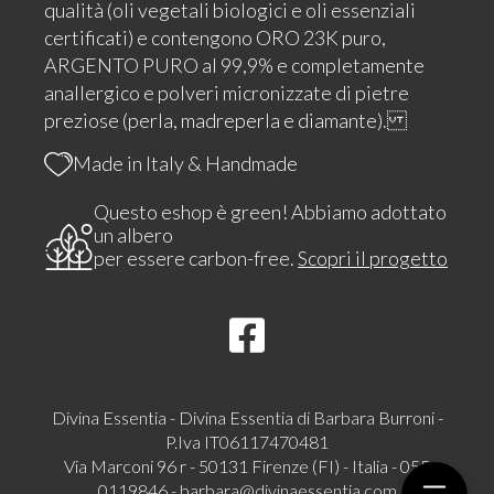
qualità (oli vegetali biologici e oli essenziali
certificati) e contengono ORO 23K puro,
ARGENTO PURO al 99,9% e completamente
anallergico e polveri micronizzate di pietre
preziose (perla, madreperla e diamante).
Made in Italy & Handmade
Questo eshop è green! Abbiamo adottato
un albero
per essere carbon-free.
Scopri il progetto
Divina Essentia - Divina Essentia di Barbara Burroni -
P.Iva IT06117470481
Via Marconi 96 r - 50131 Firenze (FI) - Italia - 055
0119846 -
barbara@divinaessentia.com