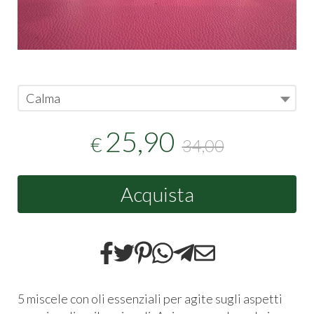
Calma
25,90
€
34,00
Acquista
5 miscele con oli essenziali per agite sugli aspetti