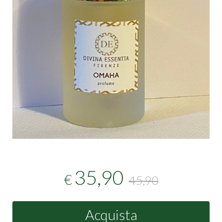
35,90
€
45,90
Acquista