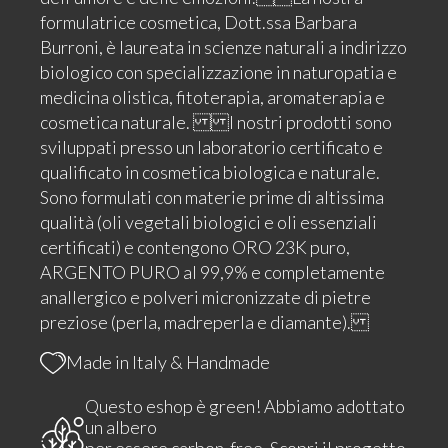
formulatrice cosmetica, Dott.ssa Barbara
Burroni, è laureata in scienze naturali a indirizzo
biologico con specializzazione in naturopatia e
medicina olistica, fitoterapia, aromaterapia e
cosmetica naturale. I nostri prodotti sono
sviluppati presso un laboratorio certificato e
qualificato in cosmetica biologica e naturale.
Sono formulati con materie prime di altissima
qualità (oli vegetali biologici e oli essenziali
certificati) e contengono ORO 23K puro,
ARGENTO PURO al 99,9% e completamente
anallergico e polveri micronizzate di pietre
preziose (perla, madreperla e diamante).
Made in Italy & Handmade
Questo eshop è green! Abbiamo adottato
un albero
per essere carbon-free.
Scopri il progetto