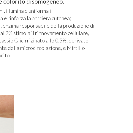
 e colorito disomogeneo.
, illumina e uniforma il
a e rinforza la barriera cutanea;
si, enzima responsabile della produzione di
 al 2% stimola il rinnovamento cellulare,
tassio Glicirrizinato allo 0,5%, derivato
ante della microcircolazione, e Mirtillo
orito.