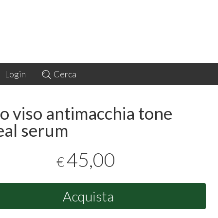
Login
Cerca
ro viso antimacchia tone
eal serum
45,00
€
Acquista