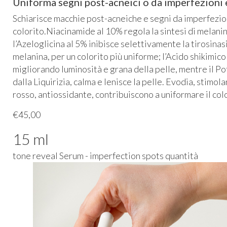
Uniforma segni post-acneici o da imperfezioni
Schiarisce macchie post-acneiche e segni da imperfezioni
colorito.Niacinamide al 10% regola la sintesi di melanin
l’Azeloglicina al 5% inibisce selettivamente la tirosina
melanina, per un colorito più uniforme; l’Acido shikimico
migliorando luminosità e grana della pelle, mentre il Po
dalla Liquirizia, calma e lenisce la pelle. Evodia, stimol
rosso, antiossidante, contribuiscono a uniformare il col
€45,00
15 ml
tone reveal Serum - imperfection spots quantità