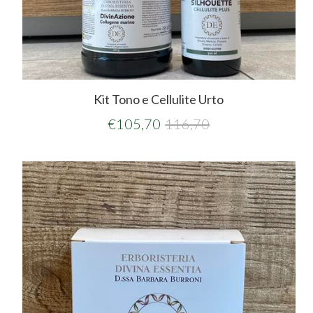
Kit Tono e Cellulite Urto
€
105,70
116,70