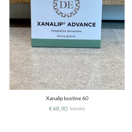
Xanalip bustine 60
€
48,90
59,90