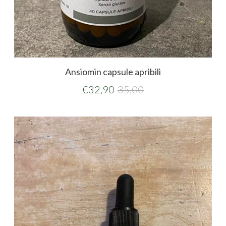
Ansiomin capsule apribili
€
32,90
35,00