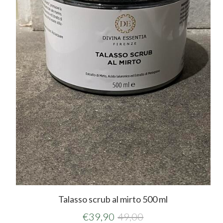
Talasso scrub al mirto 500 ml
€
39,90
49,00