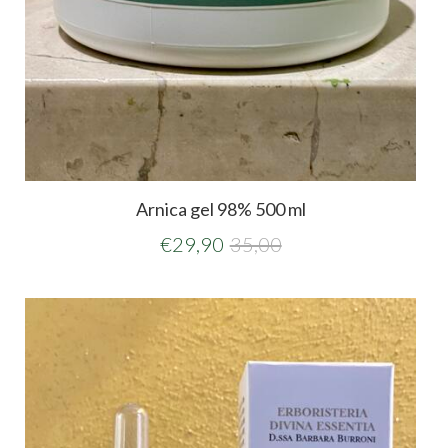
Arnica gel 98% 500 ml
€
29,90
35,00