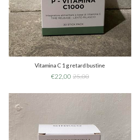
Vitamina C 1 g retard bustine
€
22,00
25,00